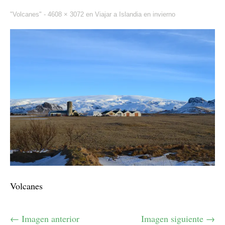
"Volcanes" -
4608 × 3072
en
Viajar a Islandia en invierno
Volcanes
← Imagen anterior
Imagen siguiente →