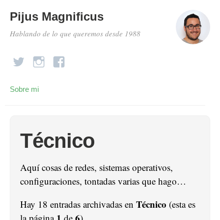
Pijus Magnificus
Hablando de lo que queremos desde 1988
Sobre mi
Técnico
Aquí cosas de redes, sistemas operativos,
configuraciones, tontadas varias que hago…
Técnico
Hay 18 entradas archivadas en
(esta es
1
6
la página
de
).