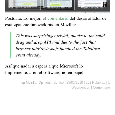
Postdata: Lo mejor,
el comentario
del desarrollador de
esta «patente innovadora» en Mozilla:
This was surprisingly trivial, thanks to the solid
drag and drop API and due to the fact that
browser-tabPreviews.js handled the TabMove
event already.
Así que nada, a espera a que Microsoft lo
implemente… en el software, no en papel.
en
Mozilla
,
Opinión
,
Técnico
|
23/01/2010
|
291 Palabras
|
1
Webmention
|
Comentario